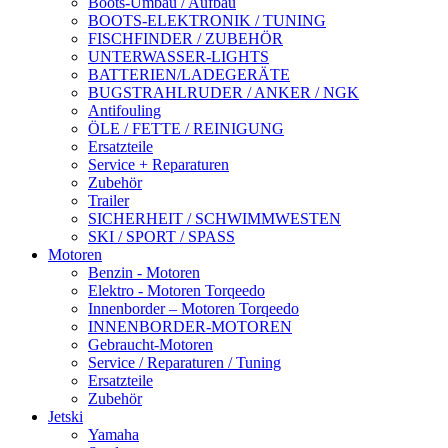
Boots-Umbau / Aufbau
BOOTS-ELEKTRONIK / TUNING
FISCHFINDER / ZUBEHÖR
UNTERWASSER-LIGHTS
BATTERIEN/LADEGERÄTE
BUGSTRAHLRUDER / ANKER / NGK
Antifouling
ÖLE / FETTE / REINIGUNG
Ersatzteile
Service + Reparaturen
Zubehör
Trailer
SICHERHEIT / SCHWIMMWESTEN
SKI / SPORT / SPASS
Motoren
Benzin - Motoren
Elektro - Motoren Torqeedo
Innenborder – Motoren Torqeedo
INNENBORDER-MOTOREN
Gebraucht-Motoren
Service / Reparaturen / Tuning
Ersatzteile
Zubehör
Jetski
Yamaha