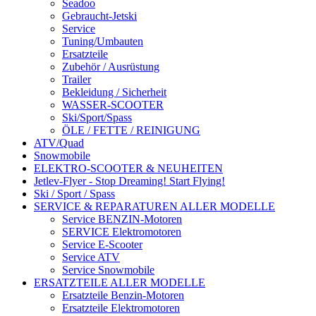
Seadoo
Gebraucht-Jetski
Service
Tuning/Umbauten
Ersatzteile
Zubehör / Ausrüstung
Trailer
Bekleidung / Sicherheit
WASSER-SCOOTER
Ski/Sport/Spass
ÖLE / FETTE / REINIGUNG
ATV/Quad
Snowmobile
ELEKTRO-SCOOTER & NEUHEITEN
Jetlev-Flyer - Stop Dreaming! Start Flying!
Ski / Sport / Spass
SERVICE & REPARATUREN ALLER MODELLE
Service BENZIN-Motoren
SERVICE Elektromotoren
Service E-Scooter
Service ATV
Service Snowmobile
ERSATZTEILE ALLER MODELLE
Ersatzteile Benzin-Motoren
Ersatzteile Elektromotoren