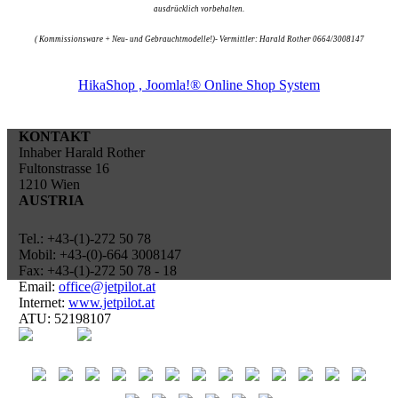
ausdrücklich vorbehalten.
( Kommissionsware + Neu- und Gebrauchtmodelle!)- Vermittler: Harald Rother 0664/3008147
HikaShop , Joomla!® Online Shop System
KONTAKT
Inhaber Harald Rother
Fultonstrasse 16
1210 Wien
AUSTRIA
Tel.: +43-(1)-272 50 78
Mobil: +43-(0)-664 3008147
Fax: +43-(1)-272 50 78 - 18
Email:
office@jetpilot.at
Internet:
www.jetpilot.at
ATU: 52198107