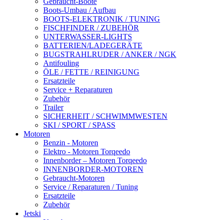
Gebraucht-Boote
Boots-Umbau / Aufbau
BOOTS-ELEKTRONIK / TUNING
FISCHFINDER / ZUBEHÖR
UNTERWASSER-LIGHTS
BATTERIEN/LADEGERÄTE
BUGSTRAHLRUDER / ANKER / NGK
Antifouling
ÖLE / FETTE / REINIGUNG
Ersatzteile
Service + Reparaturen
Zubehör
Trailer
SICHERHEIT / SCHWIMMWESTEN
SKI / SPORT / SPASS
Motoren
Benzin - Motoren
Elektro - Motoren Torqeedo
Innenborder – Motoren Torqeedo
INNENBORDER-MOTOREN
Gebraucht-Motoren
Service / Reparaturen / Tuning
Ersatzteile
Zubehör
Jetski