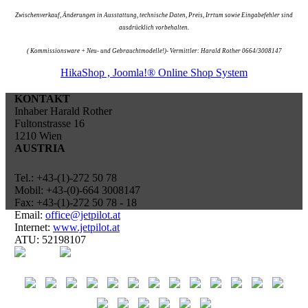
Zwischenverkauf, Änderungen in Ausstattung, technische Daten, Preis, Irrtum sowie Eingabefehler sind
ausdrücklich vorbehalten.
( Kommissionsware + Neu- und Gebrauchtmodelle!)- Vermittler: Harald Rother 0664/3008147
HikaShop , Joomla!® Online Shop System
KONTAKT
Inhaber Harald Rother
Fultonstrasse 16
1210 Wien
AUSTRIA
Tel.: +43-(1)-272 50 78
Mobil: +43-(0)-664 3008147
Fax: +43-(1)-272 50 78 - 18
Email:
office@jetpilot.at
Internet:
www.jetpilot.at
ATU: 52198107