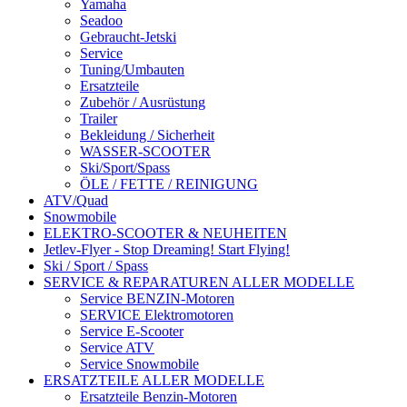
Yamaha
Seadoo
Gebraucht-Jetski
Service
Tuning/Umbauten
Ersatzteile
Zubehör / Ausrüstung
Trailer
Bekleidung / Sicherheit
WASSER-SCOOTER
Ski/Sport/Spass
ÖLE / FETTE / REINIGUNG
ATV/Quad
Snowmobile
ELEKTRO-SCOOTER & NEUHEITEN
Jetlev-Flyer - Stop Dreaming! Start Flying!
Ski / Sport / Spass
SERVICE & REPARATUREN ALLER MODELLE
Service BENZIN-Motoren
SERVICE Elektromotoren
Service E-Scooter
Service ATV
Service Snowmobile
ERSATZTEILE ALLER MODELLE
Ersatzteile Benzin-Motoren