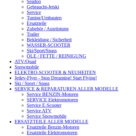
Seadoo
Gebraucht-Jetski
Service
Tuning/Umbauten
Ersatzteile
Zubehör / Ausrüstung
Trailer
Bekleidung / Sicherheit
WASSER-SCOOTER
Ski/Sport/Spass
ÖLE / FETTE / REINIGUNG
ATV/Quad
Snowmobile
ELEKTRO-SCOOTER & NEUHEITEN
Jetlev-Flyer - Stop Dreaming! Start Flying!
Ski / Sport / Spass
SERVICE & REPARATUREN ALLER MODELLE
Service BENZIN-Motoren
SERVICE Elektromotoren
Service E-Scooter
Service ATV
Service Snowmobile
ERSATZTEILE ALLER MODELLE
Ersatzteile Benzin-Motoren
Ersatzteile Elektromotoren