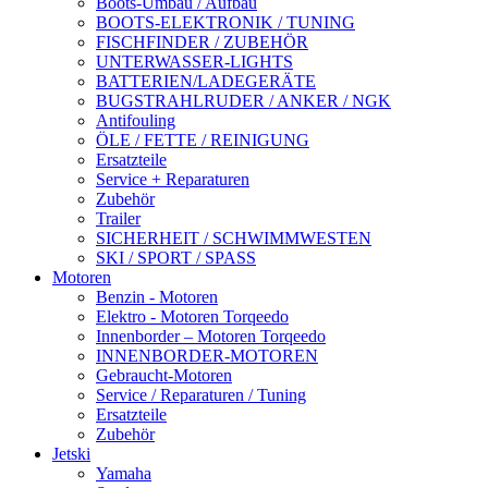
Boots-Umbau / Aufbau
BOOTS-ELEKTRONIK / TUNING
FISCHFINDER / ZUBEHÖR
UNTERWASSER-LIGHTS
BATTERIEN/LADEGERÄTE
BUGSTRAHLRUDER / ANKER / NGK
Antifouling
ÖLE / FETTE / REINIGUNG
Ersatzteile
Service + Reparaturen
Zubehör
Trailer
SICHERHEIT / SCHWIMMWESTEN
SKI / SPORT / SPASS
Motoren
Benzin - Motoren
Elektro - Motoren Torqeedo
Innenborder – Motoren Torqeedo
INNENBORDER-MOTOREN
Gebraucht-Motoren
Service / Reparaturen / Tuning
Ersatzteile
Zubehör
Jetski
Yamaha