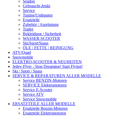
Seadoo
Gebraucht-Jetski
Service
Tuning/Umbauten
Ersatzteile
Zubehör / Ausrüstung
Trailer
Bekleidung / Sicherheit
WASSER-SCOOTER
Ski/Sport/Spass
ÖLE / FETTE / REINIGUNG
ATV/Quad
Snowmobile
ELEKTRO-SCOOTER & NEUHEITEN
Jetlev-Flyer - Stop Dreaming! Start Flying!
Ski / Sport / Spass
SERVICE & REPARATUREN ALLER MODELLE
Service BENZIN-Motoren
SERVICE Elektromotoren
Service E-Scooter
Service ATV
Service Snowmobile
ERSATZTEILE ALLER MODELLE
Ersatzteile Benzin-Motoren
Ersatzteile Elektromotoren