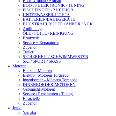
Boots-Umbau / Aufbau
BOOTS-ELEKTRONIK / TUNING
FISCHFINDER / ZUBEHÖR
UNTERWASSER-LIGHTS
BATTERIEN/LADEGERÄTE
BUGSTRAHLRUDER / ANKER / NGK
Antifouling
ÖLE / FETTE / REINIGUNG
Ersatzteile
Service + Reparaturen
Zubehör
Trailer
SICHERHEIT / SCHWIMMWESTEN
SKI / SPORT / SPASS
Motoren
Benzin - Motoren
Elektro - Motoren Torqeedo
Innenborder – Motoren Torqeedo
INNENBORDER-MOTOREN
Gebraucht-Motoren
Service / Reparaturen / Tuning
Ersatzteile
Zubehör
Jetski
Yamaha